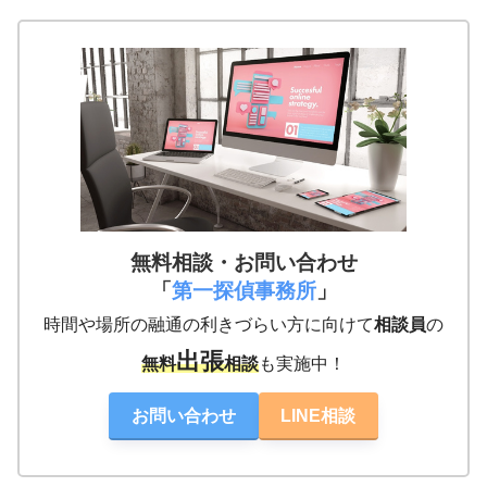
春日井名
尾張一宮
岐阜多治
古屋支部
支部
見支部
三重支部
岡山支部
鳥取支部
香川支部
福岡支部
鹿児島支
無料相談・お問い合わせ
部
「
第一探偵事務所
」
時間や場所の融通の利きづらい方に向けて
相談員
の
出張
無料
相談
も実施中！
お問い合わせ
LINE相談