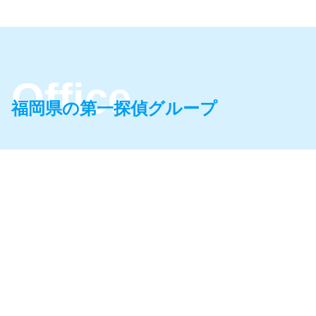
他社で失敗した案件もお願いできます
面談に家族や友人が同席しても大丈夫
か？
ですか？
福岡県の第一探偵グループ
調査はリアルタイムで報告してもらえ
見積り以外の請求はありませんか？
ますか？
秘密は守っていただけますか？
探偵に依頼できない内容はあります
か？
支払いはクレジットカードでも大丈夫
ですか？
別れさせ工作は可能ですか？
分割払いは可能ですか？
LINEの登録名から相手を特定可能です