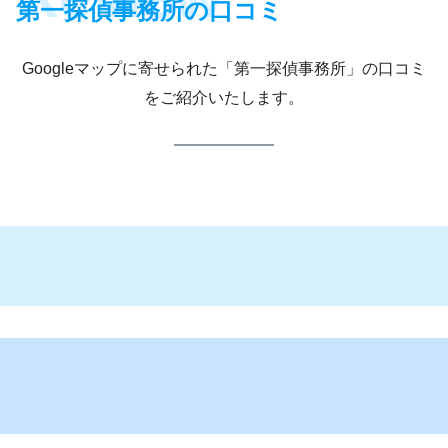
第一探偵事務所の口コミ
Googleマップに寄せられた「第一探偵事務所」の口コミ
仙台本部
八戸支部
山形本部
をご紹介いたします。
世田谷支
松戸支部
神奈川支
部
部
川崎支部
新潟長岡
長野支部
支部
浜松支部
愛知支部
名古屋支
部