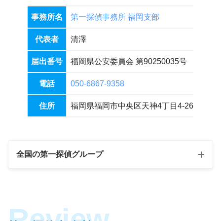
か？
事務所名
第一探偵事務所 福岡支部
お受けできない内容
アフターフォローで弁護士の紹介はし
代表者
清澤
ていますか？
届出番号
福岡県公安委員会 第90250035号
事務所まで伺うことが難しいのですが
電話
050-6867-9358
契約は可能ですか？
住所
福岡県福岡市中央区天神4丁目4-26 天神吉
全国の第一探偵グループ
第一探偵グループ